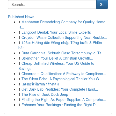
Go
Published News
1
Manhattan Remodeling Company for Quality Home
R...
1
Langport Dental: Your Local Smile Experts
1
Croydon Waste Collection Supporting Neat Reside...
1
123b: Hướng dẫn Đăng nhập Từng bước & Phiên
bản...
1
Duta Gardenia: Sebuah Oase Tersembunyi di Ta...
1
Strengthen Your Belief A Christian Growth...
1
Cheap Unlimited Wireless: Your US Guide to
Savings
1
Cleanroom Qualification: A Pathway to Complianc...
1
The Silent Echo: A Psychological Thriller You W...
1
เลเซอร์เพื่อรักษาสิวหลุม
1
Get Dark Lab Peptides: Your Complete Hand...
1
The Rise of Duck Duck Jeep
1
Finding the Right A4 Paper Supplier: A Comprehe...
1
Enhance Your Rankings : Finding the Right D...