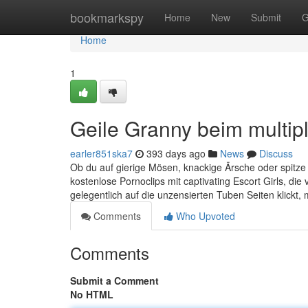
Home
bookmarkspy
Home
New
Submit
G
Home
1
Geile Granny beim multi
earler851ska7
393 days ago
News
Discuss
Ob du auf gierige Mösen, knackige Ärsche oder spitze 
kostenlose Pornoclips mit captivating Escort Girls, di
gelegentlich auf die unzensierten Tuben Seiten klickt, 
Comments
Who Upvoted
Comments
Submit a Comment
No HTML