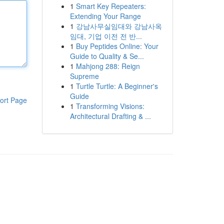
1
Smart Key Repeaters:
Extending Your Range
1
강남사무실임대와 강남사옥
임대, 기업 이전 전 반...
1
Buy Peptides Online: Your
Guide to Quality & Se...
1
Mahjong 288: Reign
Supreme
1
Turtle Turtle: A Beginner's
Guide
ort Page
1
Transforming Visions:
Architectural Drafting & ...