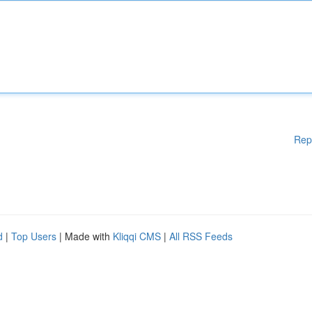
Rep
d
|
Top Users
| Made with
Kliqqi CMS
|
All RSS Feeds