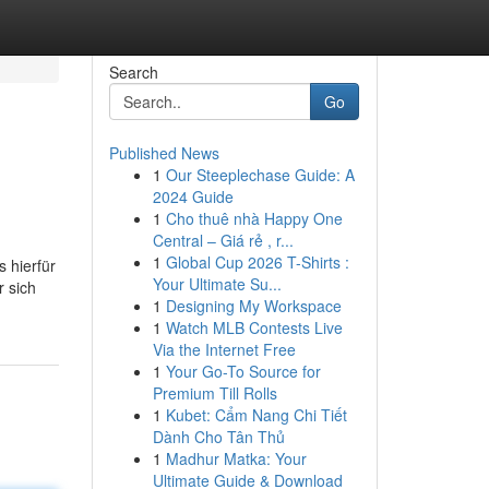
Search
Go
Published News
1
Our Steeplechase Guide: A
2024 Guide
1
Cho thuê nhà Happy One
Central – Giá rẻ , r...
1
Global Cup 2026 T-Shirts :
 hierfür
Your Ultimate Su...
r sich
1
Designing My Workspace
1
Watch MLB Contests Live
Via the Internet Free
1
Your Go-To Source for
Premium Till Rolls
1
Kubet: Cẩm Nang Chi Tiết
Dành Cho Tân Thủ
1
Madhur Matka: Your
Ultimate Guide & Download