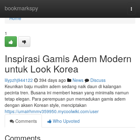
Home
bookmarkspy
Togg
navi
Home
1
Inspirasi Gamis Adem Modern
untuk Look Korea
lilypzhj944122
394 days ago
News
Discuss
Keunikan baju muslim adem sedang naik daun di kalangan
pecinta tren. Busana ini memberi kesan yang minimalis namun
tetap elegan. Para perempuan pun memadukan gamis adem
dengan aksen Korean style, menciptakan
https://umairhmmv359950.mycoolwiki.com/user
Comments
Who Upvoted
Comments