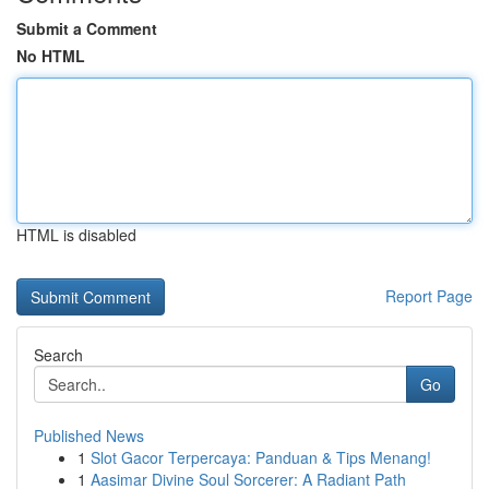
Submit a Comment
No HTML
HTML is disabled
Report Page
Search
Go
Published News
1
Slot Gacor Terpercaya: Panduan & Tips Menang!
1
Aasimar Divine Soul Sorcerer: A Radiant Path