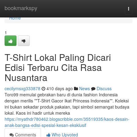
Home
bookmarkspy
Togg
navi
Home
1
T-Shirt Lokal Paling Dicari
Edisi Terbaru Cita Rasa
Nusantara
cecilymsxg333878
410 days ago
News
Discuss
Toro99 memulai gebrakan baru di dunia fashion Indonesia
dengan merilis **T-Shirt Gacor Ikat Princess Indonesia**. Koleksi
ini bukan sekadar produk pakaian, tapi simbol semangat budaya
lokal. Kaos ini hadir untuk mereka
https://myathdr780462.blogscribble.com/35519335/kaos-desain-
anak-bangsa-edisi-spesial-kesan-eksklusif
Comments
Who Upvoted