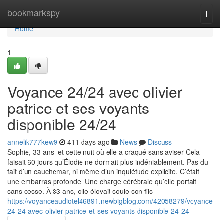
Home
bookmarkspy
Togg
navi
Home
1
Voyance 24/24 avec olivier
patrice et ses voyants
disponible 24/24
annelik777kew9
411 days ago
News
Discuss
Sophie, 33 ans, et cette nuit où elle a craqué sans aviser Cela
faisait 60 jours qu’Élodie ne dormait plus indéniablement. Pas du
fait d’un cauchemar, ni même d’un inquiétude explicite. C’était
une embarras profonde. Une charge cérébrale qu’elle portait
sans cesse. À 33 ans, elle élevait seule son fils
https://voyanceaudiotel46891.newbigblog.com/42058279/voyance-
24-24-avec-olivier-patrice-et-ses-voyants-disponible-24-24