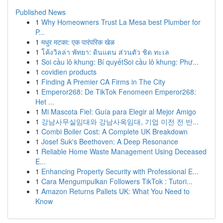
Published News
1
Why Homeowners Trust La Mesa best Plumber for
P...
1
मधुर मटका: एक पारंपरिक खेळ
1
โค้งวิลล่า พัทยา: ดินแดน ส่วนตัว ชิด ทะเล
1
Soi cầu lô khung: Bí quyếtSoi cầu lô khung: Phư...
1
covidien products
1
Finding A Premier CA Firms in The City
1
Emperor268: De TikTok Fenomeen Emperor268:
Het ...
1
Mi Mascota Fiel: Guía para Elegir al Mejor Amigo
1
강남사무실임대와 강남사옥임대, 기업 이전 전 반...
1
Combi Boiler Cost: A Complete UK Breakdown
1
Josef Suk's Beethoven: A Deep Resonance
1
Reliable Home Waste Management Using Deceased
E...
1
Enhancing Property Security with Professional E...
1
Cara Mengumpulkan Followers TikTok : Tutori...
1
Amazon Returns Pallets UK: What You Need to
Know