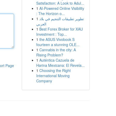
Satisfaction: A Look to Adul...
1
AI-Powered Online Visibility
: The Horizon o...
1
تطوير تطبيقات التنجيم في بلاد
العربي
1
Best Forex Broker for XAU
Investment : Top...
1
the ASUS Vivobook S
fourteen a stunning OLE...
1
Cannabis in the city: A
Rising Problem?
1
Auténtica Cazuela de
Harina Mexicana: El Revela...
ort Page
1
Choosing the Right
International Moving
Company