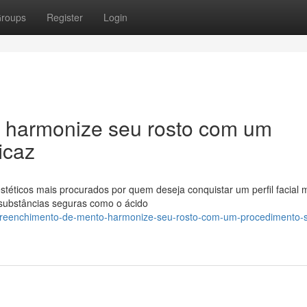
roups
Register
Login
 harmonize seu rosto com um
icaz
éticos mais procurados por quem deseja conquistar um perfil facial 
 substâncias seguras como o ácido
/preenchimento-de-mento-harmonize-seu-rosto-com-um-procedimento-