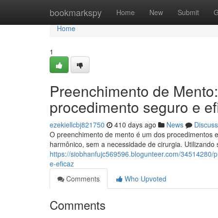
Home
bookmarkspy
Home
New
Submit
G
Home
1
Preenchimento de Mento:
procedimento seguro e ef
ezekiellcbj821750
410 days ago
News
Discuss
O preenchimento de mento é um dos procedimentos est
harmônico, sem a necessidade de cirurgia. Utilizando
https://siobhanfujc569596.blogunteer.com/34514280
e-eficaz
Comments
Who Upvoted
Comments