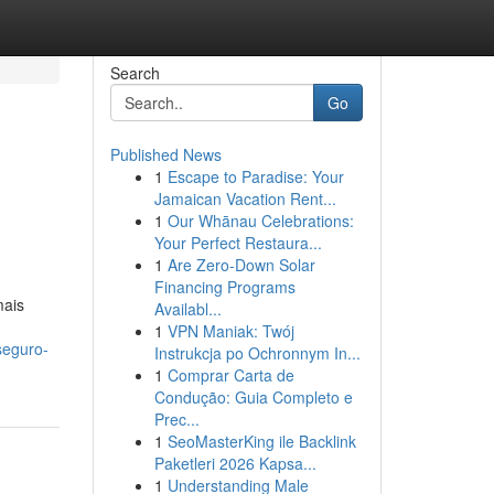
Search
Go
Published News
1
Escape to Paradise: Your
Jamaican Vacation Rent...
1
Our Whānau Celebrations:
Your Perfect Restaura...
1
Are Zero-Down Solar
Financing Programs
mais
Availabl...
1
VPN Maniak: Twój
seguro-
Instrukcja po Ochronnym In...
1
Comprar Carta de
Condução: Guia Completo e
Prec...
1
SeoMasterKing ile Backlink
Paketleri 2026 Kapsa...
1
Understanding Male