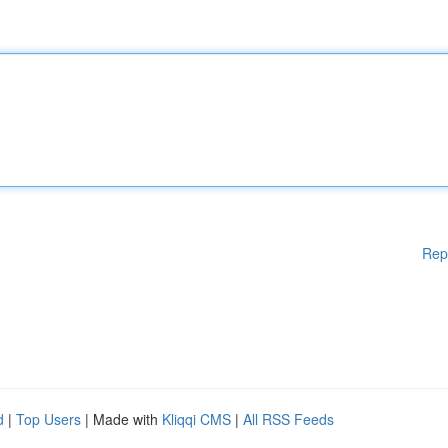
Rep
d
|
Top Users
| Made with
Kliqqi CMS
|
All RSS Feeds