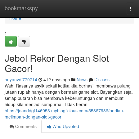
Home
bookmarkspy
Togg
navi
Home
1
Jebol Rekor Dengan Slot
Gacor!
anyanvdi779714
412 days ago
News
Discuss
Wah! Rasanya asyik sekali ketika kita berhasil membawa pulang
jutaan rupiah hanya dengan bermain game slot. Bayangkan saja,
setiap putaran bisa membawa keberuntungan dan membuat
hidup kita menjadi sempurna. Tidak heran
https://jeanddgf146053.mybloglicious.com/55867936/berlian-
melimpah-dengan-slot-gacor
Comments
Who Upvoted