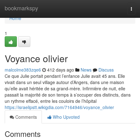
Home
bookmarkspy
Togg
navi
Home
1
Voyance olivier
malcolme383zqe6
412 days ago
News
Discuss
Ce que Julie portait pendant l’enfance Julie avait 45 ans. Elle
vivait dans un seul village autour d’Angers, dans une maison
qu’elle avait héritée de sa grand-mère. Infirmière de nuit, elle
passait la majorité de son temps à s’occuper des distincts, dans
un rythme effacé, entre les couloirs de l’hôpital
https://israelipstt.wikigdia.com/7164946/voyance_olivier
Comments
Who Upvoted
Comments