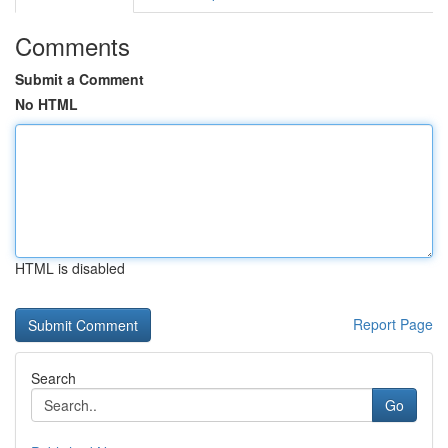
Comments
Submit a Comment
No HTML
HTML is disabled
Report Page
Search
Go