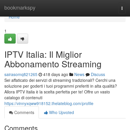
Home
bookmarkspy
Togg
navi
Home
1
IPTV Italia: Il Miglior
Abbonamento Streaming
sairasomq821265
418 days ago
News
Discuss
Sei affaticato dei servizi di streaming tradizionali? Cerchi una
soluzione per goderti i tuoi programmi preferiti in alta qualità?
Allora IPTV Italia è la scelta perfetta per te! Offre un vasto
catalogo di contenuti
https://vinnyxqww918152.thelateblog.com/profile
Comments
Who Upvoted
Comments