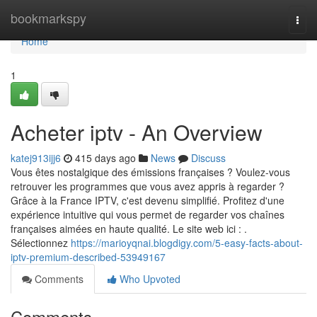
Home
bookmarkspy
Togg
navi
Home
1
Acheter iptv - An Overview
katej913ijj6
415 days ago
News
Discuss
Vous êtes nostalgique des émissions françaises ? Voulez-vous
retrouver les programmes que vous avez appris à regarder ?
Grâce à la France IPTV, c'est devenu simplifié. Profitez d'une
expérience intuitive qui vous permet de regarder vos chaînes
françaises aimées en haute qualité. Le site web ici : .
Sélectionnez
https://marioyqnai.blogdigy.com/5-easy-facts-about-
iptv-premium-described-53949167
Comments
Who Upvoted
Comments