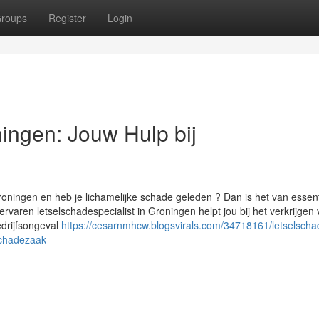
roups
Register
Login
ningen: Jouw Hulp bij
roningen en heb je lichamelijke schade geleden ? Dan is het van essent
rvaren letselschadespecialist in Groningen helpt jou bij het verkrijgen
drijfsongeval
https://cesarnmhcw.blogsvirals.com/34718161/letselscha
schadezaak