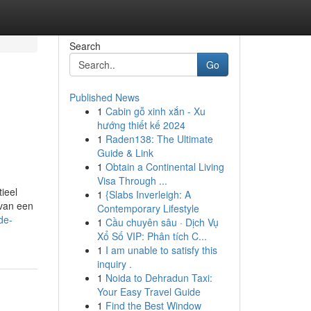
Search
Go
Published News
1
Cabin gỗ xinh xắn - Xu
hướng thiết kế 2024
1
Raden138: The Ultimate
Guide & Link
1
Obtain a Continental Living
Visa Through ...
ieel
1
{Slabs Inverleigh: A
 van een
Contemporary Lifestyle
de-
1
Cầu chuyên sâu · Dịch Vụ
Xổ Số VIP: Phân tích C...
1
I am unable to satisfy this
inquiry .
1
Noida to Dehradun Taxi:
Your Easy Travel Guide
1
Find the Best Window