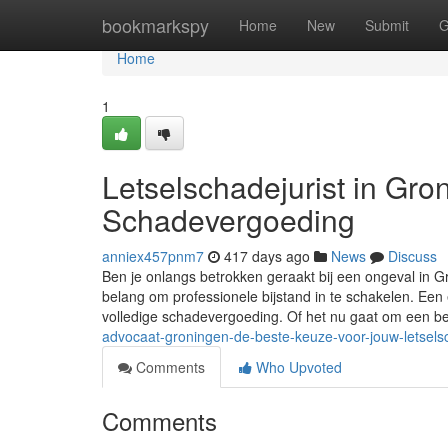
Home
bookmarkspy
Home
New
Submit
G
Home
1
Letselschadejurist in Gro
Schadevergoeding
anniex457pnm7
417 days ago
News
Discuss
Ben je onlangs betrokken geraakt bij een ongeval in G
belang om professionele bijstand in te schakelen. Een e
volledige schadevergoeding. Of het nu gaat om een be
advocaat-groningen-de-beste-keuze-voor-jouw-letsel
Comments
Who Upvoted
Comments