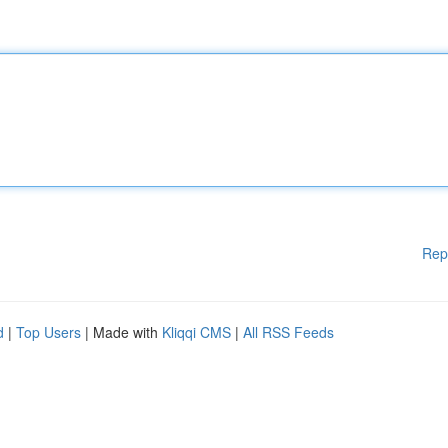
Rep
d
|
Top Users
| Made with
Kliqqi CMS
|
All RSS Feeds