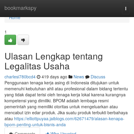
Home
bookmarkspy
Togg
navi
Home
1
Ulasan Lengkap tentang
Legalitas Usaha
charlesi780bcd4
419 days ago
News
Discuss
Penggunaan tenaga kerja asing di Indonesia ditujukan untuk
memenuhi kebutuhan ahli atau profesional dalam bidang tertentu
yang tidak dapat terisi oleh tenaga kerja lokal karena kurangnya
kompetensi yang dimiliki. BPOM adalah lembaga resmi
pemerintah yang memiliki otoritas untuk mengeluarkan atau
mencabut izin edar produk. Jika suatu produk terbukti berbahaya
atau
https://elliottpuyaa.jaiblogs.com/62671479/alasan-kenapa-
bpom-penting-untuk-bisnis-anda
Comments
Who Upvoted