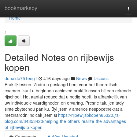
Home
bookmarkspy
Togg
navi
Home
1
Detailed Notes on rijbewijs
kopen
donaldb751eeg1
416 days ago
News
Discuss
Praktijklessen: Zodra u geslaagd bent voor het theoretisch
examen, kunt u beginnen achieved praktijklessen bij een erkende
rijschool. Het aantal reduce dat u nodig heeft, is afhankelijk van
uw individuele vaardigheden en ervaring. Presne tak, jen tady
sirite zbytecnou paniku. Byl jsem v americe nespocetnekrat a
mezinarodni ridicak jsem si
https://rijbewijsbkopen65320.jts-
blog.com/34353420/helping-the-others-realize-the-advantages-
of-rijbewijs-b-kopen
Comments
Who Upvoted