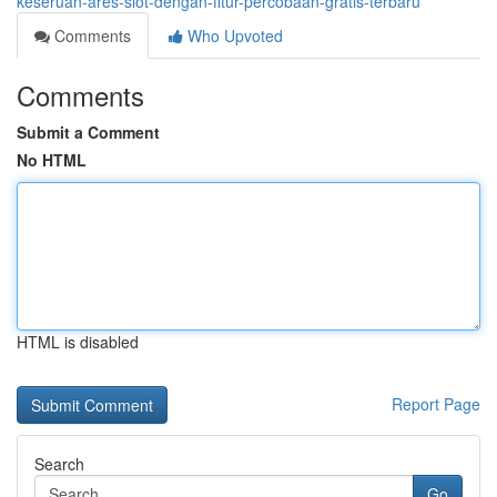
keseruan-ares-slot-dengan-fitur-percobaan-gratis-terbaru
Comments
Who Upvoted
Comments
Submit a Comment
No HTML
HTML is disabled
Report Page
Search
Go