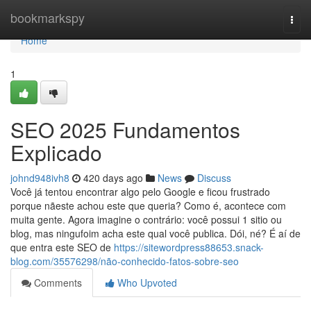
Home
bookmarkspy
Togg
navi
Home
1
SEO 2025 Fundamentos
Explicado
johnd948ivh8
420 days ago
News
Discuss
Você já tentou encontrar algo pelo Google e ficou frustrado
porque nãeste achou este que queria? Como é, acontece com
muita gente. Agora imagine o contrário: você possui 1 sitio ou
blog, mas ningufoim acha este qual você publica. Dói, né? É aí de
que entra este SEO de
https://sitewordpress88653.snack-
blog.com/35576298/não-conhecido-fatos-sobre-seo
Comments
Who Upvoted