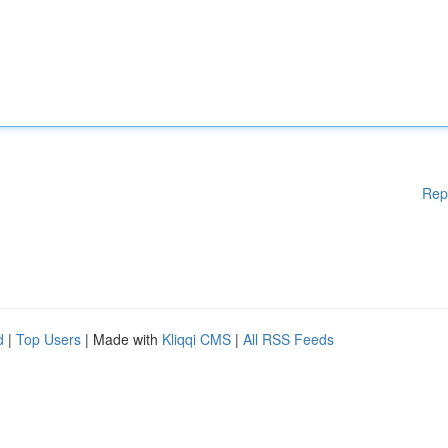
Rep
d
|
Top Users
| Made with
Kliqqi CMS
|
All RSS Feeds