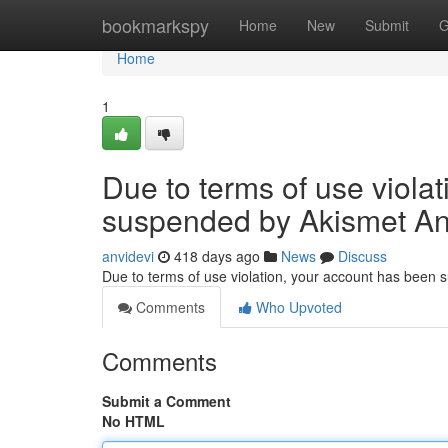
Home
bookmarkspy
Home
New
Submit
G
Home
1
Due to terms of use viola
suspended by Akismet An
anvidevi
418 days ago
News
Discuss
Due to terms of use violation, your account has been
Comments
Who Upvoted
Comments
Submit a Comment
No HTML