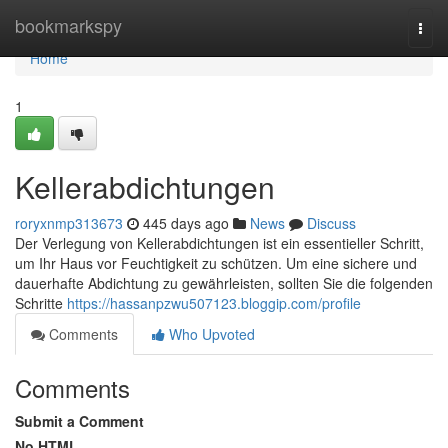
Home
bookmarkspy
Togg
navi
Home
1
Kellerabdichtungen
roryxnmp313673
445 days ago
News
Discuss
Der Verlegung von Kellerabdichtungen ist ein essentieller Schritt,
um Ihr Haus vor Feuchtigkeit zu schützen. Um eine sichere und
dauerhafte Abdichtung zu gewährleisten, sollten Sie die folgenden
Schritte
https://hassanpzwu507123.bloggip.com/profile
Comments
Who Upvoted
Comments
Submit a Comment
No HTML