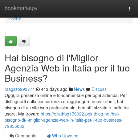
Home
bookmarkspy
Togg
navi
Home
1
Hai bisogno di l'Miglior
Agenzia Web in Italia per il tuo
Business?
rsagszo993774
443 days ago
News
Discuss
Oggi, la presenza online è fondamentale per ogni azienda. Per
distinguerti dalla concorrenza e raggiungere nuovi clienti, hai
bisogno di un sito web professionale, ben ottimizzato e facile da
usare. Ma trovare
https://ellathbg178922.pointblog.net/hai-
bisogno-di-l-miglior-agenzia-web-in-italia-per-il-tuo-business-
79855032
Comments
Who Upvoted