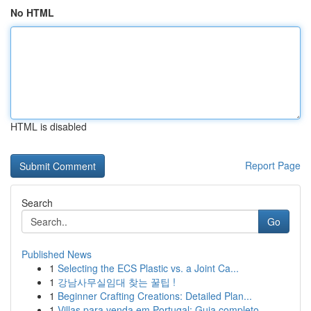
No HTML
HTML is disabled
Report Page
Search
Go
Published News
1
Selecting the ECS Plastic vs. a Joint Ca...
1
강남사무실임대 찾는 꿀팁 !
1
Beginner Crafting Creations: Detailed Plan...
1
Villas para venda em Portugal: Guia completo