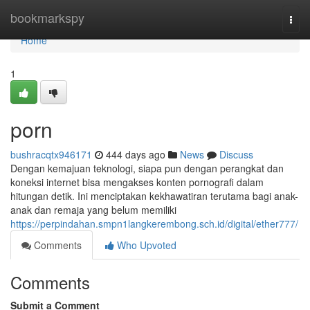
Home
bookmarkspy
Togg
navi
Home
1
porn
bushracqtx946171
444 days ago
News
Discuss
Dengan kemajuan teknologi, siapa pun dengan perangkat dan
koneksi internet bisa mengakses konten pornografi dalam
hitungan detik. Ini menciptakan kekhawatiran terutama bagi anak-
anak dan remaja yang belum memiliki
https://perpindahan.smpn1langkerembong.sch.id/digital/ether777/
Comments
Who Upvoted
Comments
Submit a Comment