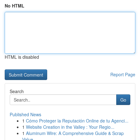
No HTML
HTML is disabled
Report Page
Search
Go
Published News
1
Cómo Proteger la Reputación Online de tu Agenci...
1
Website Creation in the Valley : Your Regio...
1
Aluminum Wire: A Comprehensive Guide & Scrap
Value