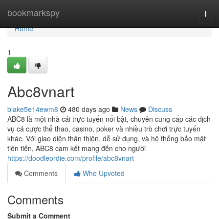
Home
bookmarkspy
Togg
navi
Home
1
Abc8vnart
blake5e14ewm8
480 days ago
News
Discuss
ABC8 là một nhà cái trực tuyến nổi bật, chuyên cung cấp các dịch
vụ cá cược thể thao, casino, poker và nhiều trò chơi trực tuyến
khác. Với giao diện thân thiện, dễ sử dụng, và hệ thống bảo mật
tiên tiến, ABC8 cam kết mang đến cho người
https://doodleordie.com/profile/abc8vnart
Comments
Who Upvoted
Comments
Submit a Comment