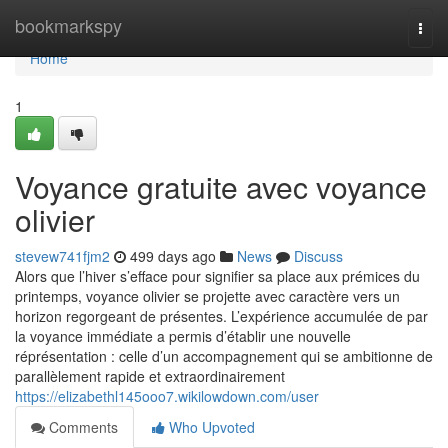
Home
bookmarkspy
Togg
navi
Home
1
Voyance gratuite avec voyance
olivier
stevew741fjm2
499 days ago
News
Discuss
Alors que l’hiver s’efface pour signifier sa place aux prémices du
printemps, voyance olivier se projette avec caractère vers un
horizon regorgeant de présentes. L’expérience accumulée de par
la voyance immédiate a permis d’établir une nouvelle
réprésentation : celle d’un accompagnement qui se ambitionne de
parallèlement rapide et extraordinairement
https://elizabethl145ooo7.wikilowdown.com/user
Comments
Who Upvoted