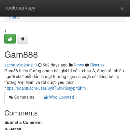
Home
bookmarkspy
Togg
navi
Home
1
Gam888
zachary9o24nsv3
502 days ago
News
Discuss
Gam88 thiên đường game bài giải trí số 1 châu Á, được rất nhiều
người chơi biết đến là một thương hiệu cá cược nổi tiếng tại thị
trường Việt Nam và rất được yêu thích
https://edabit.com/user/6ykT5bvK8sjyprQhm
Comments
Who Upvoted
Comments
Submit a Comment
No HTML