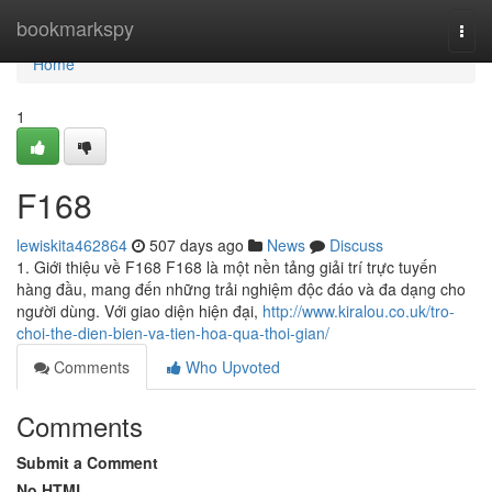
Home
bookmarkspy
Togg
navi
Home
1
F168
lewiskita462864
507 days ago
News
Discuss
1. Giới thiệu về F168 F168 là một nền tảng giải trí trực tuyến
hàng đầu, mang đến những trải nghiệm độc đáo và đa dạng cho
người dùng. Với giao diện hiện đại,
http://www.kiralou.co.uk/tro-
choi-the-dien-bien-va-tien-hoa-qua-thoi-gian/
Comments
Who Upvoted
Comments
Submit a Comment
No HTML