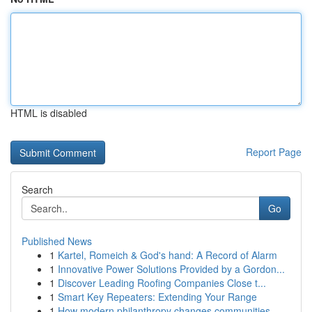
HTML is disabled
Report Page
Search
Go
Published News
1
Kartel, Romeich & God's hand: A Record of Alarm
1
Innovative Power Solutions Provided by a Gordon...
1
Discover Leading Roofing Companies Close t...
1
Smart Key Repeaters: Extending Your Range
1
How modern philanthropy changes communities