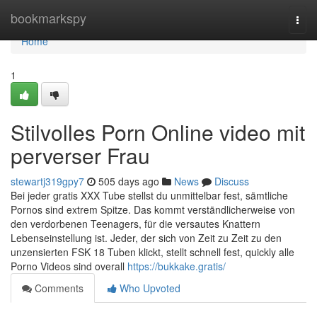
Home
bookmarkspy
Togg
navi
Home
1
Stilvolles Porn Online video mit
perverser Frau
stewartj319gpy7
505 days ago
News
Discuss
Bei jeder gratis XXX Tube stellst du unmittelbar fest, sämtliche
Pornos sind extrem Spitze. Das kommt verständlicherweise von
den verdorbenen Teenagers, für die versautes Knattern
Lebenseinstellung ist. Jeder, der sich von Zeit zu Zeit zu den
unzensierten FSK 18 Tuben klickt, stellt schnell fest, quickly alle
Porno Videos sind overall
https://bukkake.gratis/
Comments
Who Upvoted