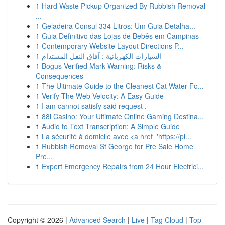
1
Hard Waste Pickup Organized By Rubbish Removal
...
1
Geladeira Consul 334 Litros: Um Guia Detalha...
1
Guia Definitivo das Lojas de Bebês em Campinas
1
Contemporary Website Layout Directions P...
1
السيارات الكهربائية : آفاق النقل المستدام
1
Bogus Verified Mark Warning: Risks &
Consequences
1
The Ultimate Guide to the Cleanest Cat Water Fo...
1
Verify The Web Velocity: A Easy Guide
1
I am cannot satisfy said request .
1
88i Casino: Your Ultimate Online Gaming Destina...
1
Audio to Text Transcription: A Simple Guide
1
La sécurité à domicile avec <a href='https://pl...
1
Rubbish Removal St George for Pre Sale Home
Pre...
1
Expert Emergency Repairs from 24 Hour Electrici...
Copyright © 2026 |
Advanced Search
|
Live
|
Tag Cloud
|
Top