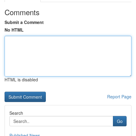
Comments
Submit a Comment
No HTML
HTML is disabled
Report Page
Search
Go
Published News