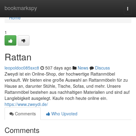
Home
bookmarkspy
Togg
navi
Home
1
Rattan
leopoldoc085sxc8
507 days ago
News
Discuss
Zweydi ist ein Online-Shop, der hochwertige Rattanmöbel
verkauft. Wir bieten eine große Auswahl an Rattanmöbeln für zu
Hause an, darunter Stühle, Tische, Sofas, und mehr. Unsere
Rattanmöbel bestehen aus nachhaltigen Materialien und sind auf
Langlebigkeit ausgelegt. Kaufe noch heute online ein.
https://www.zweydi.de/
Comments
Who Upvoted
Comments