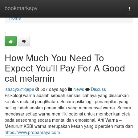
Home
bookmarkspy
Togg
navi
Home
1
How Much You Need To
Expect You'll Pay For A Good
cat melamin
isaacy221qep6
507 days ago
News
Discuss
Psikologi warna adalah sebuah sensasi cahaya yang disalurkan
ke otak melalui penglihatan. Secara psikologi, penampilan yang
paling indah adalah penampilan yang mempunyai warna. Secara
mendasar setiap warna memiliki potensi untuk memberikan efek
pada seseorang secara mental dan emosional. Arti Warna –
Menururt KBBI warna merupakan kesan yang diperoleh mata dari
https://www.propanraya.com