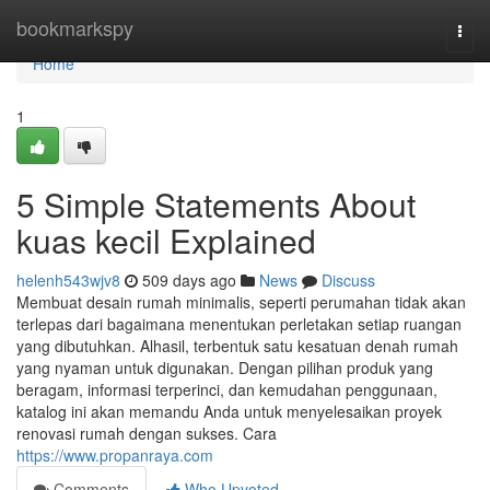
Home
bookmarkspy
Togg
navi
Home
1
5 Simple Statements About
kuas kecil Explained
helenh543wjv8
509 days ago
News
Discuss
Membuat desain rumah minimalis, seperti perumahan tidak akan
terlepas dari bagaimana menentukan perletakan setiap ruangan
yang dibutuhkan. Alhasil, terbentuk satu kesatuan denah rumah
yang nyaman untuk digunakan. Dengan pilihan produk yang
beragam, informasi terperinci, dan kemudahan penggunaan,
katalog ini akan memandu Anda untuk menyelesaikan proyek
renovasi rumah dengan sukses. Cara
https://www.propanraya.com
Comments
Who Upvoted