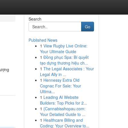
Search
Go
Published News
1
View Rugby Live Online:
Your Ultimate Guide
1
Đồng phục Spa: Bí quyết
tạo dựng thương hiệu ch...
1
The Legal Associates : Your
lượng
Legal Ally in ...
1
Hennessy Extra Old
Cognac For Sale: Your
Ultima...
1
Leading AI Website
Builders: Top Picks for 2...
1
{Cannabisshopau.com:
Your Detailed Guide to ...
1
Healthcare Billing and
Coding: Your Overview to...