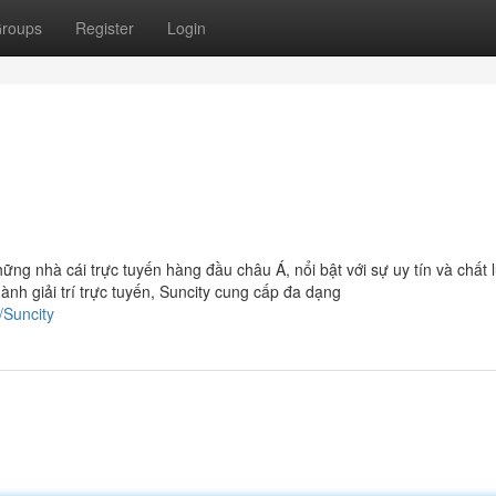
roups
Register
Login
ững nhà cái trực tuyến hàng đầu châu Á, nổi bật với sự uy tín và chất 
ành giải trí trực tuyến, Suncity cung cấp đa dạng
/Suncity