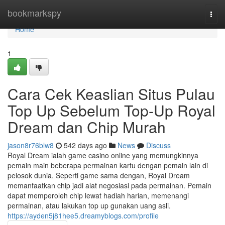
Home
bookmarkspy
Togg
navi
Home
1
Cara Cek Keaslian Situs Pulau
Top Up Sebelum Top-Up Royal
Dream dan Chip Murah
jason8r76blw8
542 days ago
News
Discuss
Royal Dream ialah game casino online yang memungkinnya
pemain main beberapa permainan kartu dengan pemain lain di
pelosok dunia. Seperti game sama dengan, Royal Dream
memanfaatkan chip jadi alat negosiasi pada permainan. Pemain
dapat memperoleh chip lewat hadiah harian, memenangi
permainan, atau lakukan top up gunakan uang asli.
https://ayden5j81hee5.dreamyblogs.com/profile