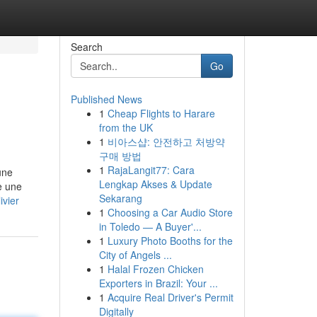
Search
Go
Published News
1
Cheap Flights to Harare
from the UK
1
비아스샵: 안전하고 처방약
구매 방법
1
RajaLangit77: Cara
une
Lengkap Akses & Update
e une
Sekarang
ivier
1
Choosing a Car Audio Store
in Toledo — A Buyer'...
1
Luxury Photo Booths for the
City of Angels ...
1
Halal Frozen Chicken
Exporters in Brazil: Your ...
1
Acquire Real Driver's Permit
Digitally