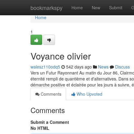
Home
bookmarkspy
Home
New
Submit
G
Home
1
Voyance olivier
walesz110odq5
542 days ago
News
Discuss
Vers un Futur Rayonnant Au matin du Jour 86, Clairmon
éternité rempli de quantième et d'alternatives. Dans s
démarche positive et éclairée pour les jours à suivre, 
Comments
Who Upvoted
Comments
Submit a Comment
No HTML