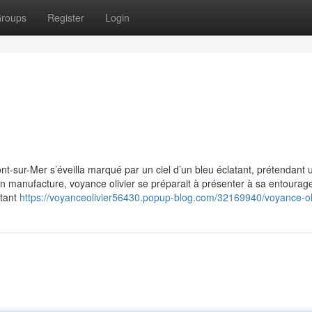
roups
Register
Login
t-sur-Mer s’éveilla marqué par un ciel d’un bleu éclatant, prétendant 
on manufacture, voyance olivier se préparait à présenter à sa entourag
étant
https://voyanceolivier56430.popup-blog.com/32169940/voyance-ol