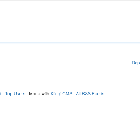
Rep
d
|
Top Users
| Made with
Kliqqi CMS
|
All RSS Feeds