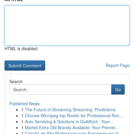
HTML is disabled
Report Page
Search
Go
Published News
1
The Future of Streaming Streaming: Predictions
1
Choose Winnipeg top Roofer for Professional Roo...
1
Auto Servicing & Solutions in Guildford : Your...
1
Martell Extra Old Brandy Available: Your Premie...
1
Criação de Site Profissional para Empresas em G...