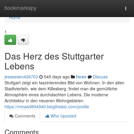
Home
bookmarkspy
Togg
navi
Home
1
Das Herz des Stuttgarter
Lebens
jesseesen426703
545 days ago
News
Discuss
Stuttgart zeigt ein faszinierendes Bild von Wohnen. In den alten
Stadtvierteln, wie dem Killesberg, findet man die gemütliche
Atmosphäre eines durchdachten Lebens. Die moderne
Architektur in den neueren Wohngebieten
https://minaivil894940.blogthisbiz.com/profile
Comments
Who Upvoted
Comments