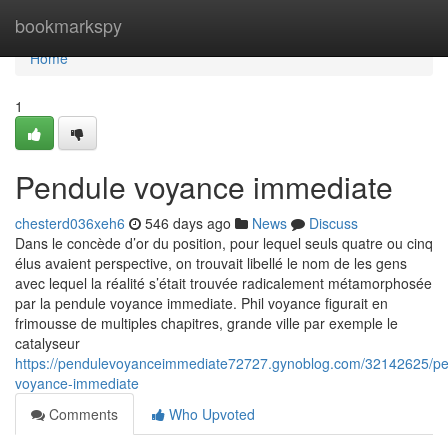
Home
bookmarkspy
Home
1
Pendule voyance immediate
chesterd036xeh6
546 days ago
News
Discuss
Dans le concède d’or du position, pour lequel seuls quatre ou cinq
élus avaient perspective, on trouvait libellé le nom de les gens
avec lequel la réalité s’était trouvée radicalement métamorphosée
par la pendule voyance immediate. Phil voyance figurait en
frimousse de multiples chapitres, grande ville par exemple le
catalyseur
https://pendulevoyanceimmediate72727.gynoblog.com/32142625/pe
voyance-immediate
Comments
Who Upvoted