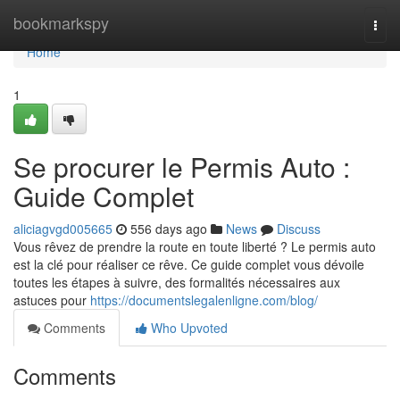
Home
bookmarkspy
Togg
navi
Home
1
Se procurer le Permis Auto :
Guide Complet
aliciagvgd005665
556 days ago
News
Discuss
Vous rêvez de prendre la route en toute liberté ? Le permis auto
est la clé pour réaliser ce rêve. Ce guide complet vous dévoile
toutes les étapes à suivre, des formalités nécessaires aux
astuces pour
https://documentslegalenligne.com/blog/
Comments
Who Upvoted
Comments