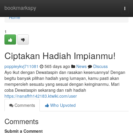
Home
bookmarkspy
Togg
navi
Home
1
Ciptakan Hadiah Impianmu!
poppieykvj711081
565 days ago
News
Discuss
Ayo ikut dengan Dewataspin dan rasakan keseruannya! Dengan
begitu banyak pilihan hadiah yang lumayan, kamu pasti akan
memperoleh sesuatu yang sesuai dengan keinginanmu. Mari
coba Dewataspin sekarang dan raih hadiah
https://nanaffrh142183.ktwiki.com/user
Comments
Who Upvoted
Comments
Submit a Comment