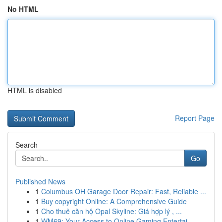
No HTML
HTML is disabled
Report Page
Search
Go
Published News
1
Columbus OH Garage Door Repair: Fast, Reliable ...
1
Buy copyright Online: A Comprehensive Guide
1
Cho thuê căn hộ Opal Skyline: Giá hợp lý , ...
1
WM69: Your Access to Online Gaming Entertai...