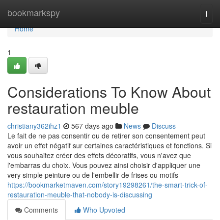
Home
bookmarkspy
Togg
navi
Home
1
Considerations To Know About
restauration meuble
christiany362ihz1
567 days ago
News
Discuss
Le fait de ne pas consentir ou de retirer son consentement peut
avoir un effet négatif sur certaines caractéristiques et fonctions. Si
vous souhaitez créer des effets décoratifs, vous n'avez que
l'embarras du choix. Vous pouvez ainsi choisir d'appliquer une
very simple peinture ou de l'embellir de frises ou motifs
https://bookmarketmaven.com/story19298261/the-smart-trick-of-
restauration-meuble-that-nobody-is-discussing
Comments
Who Upvoted