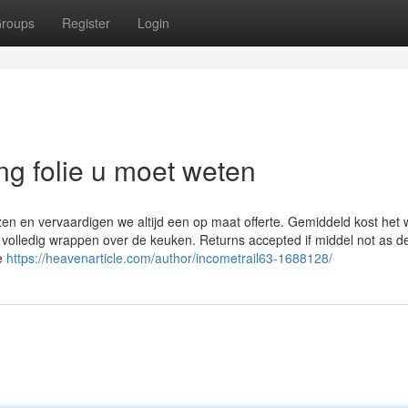
roups
Register
Login
ng folie u moet weten
zen en vervaardigen we altijd een op maat offerte. Gemiddeld kost het
olledig wrappen over de keuken. Returns accepted if middel not as d
ee
https://heavenarticle.com/author/incometrail63-1688128/