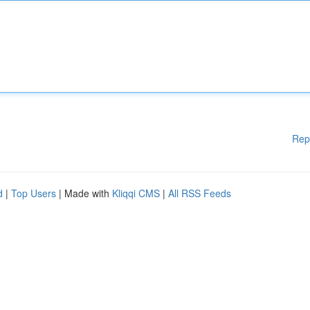
Rep
d
|
Top Users
| Made with
Kliqqi CMS
|
All RSS Feeds