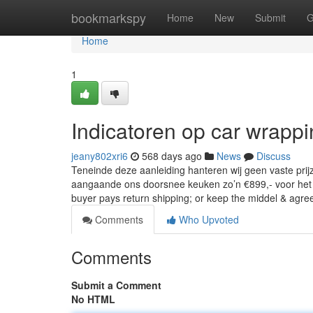
Home
bookmarkspy
Home
New
Submit
G
Home
1
Indicatoren op car wrappi
jeany802xri6
568 days ago
News
Discuss
Teneinde deze aanleiding hanteren wij geen vaste prij
aangaande ons doorsnee keuken zo’n €899,- voor het v
buyer pays return shipping; or keep the middel & agr
Comments
Who Upvoted
Comments
Submit a Comment
No HTML