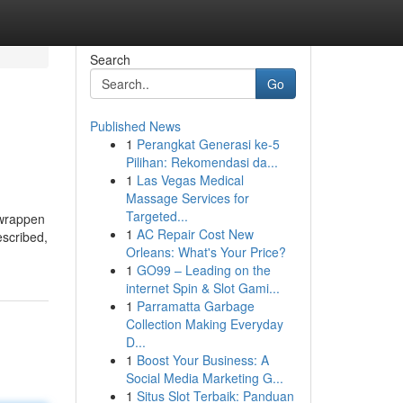
Search
Go
Published News
1
Perangkat Generasi ke-5
Pilihan: Rekomendasi da...
1
Las Vegas Medical
Massage Services for
Targeted...
 wrappen
1
AC Repair Cost New
escribed,
Orleans: What's Your Price?
1
GO99 – Leading on the
internet Spin & Slot Gami...
1
Parramatta Garbage
Collection Making Everyday
D...
1
Boost Your Business: A
Social Media Marketing G...
1
Situs Slot Terbaik: Panduan