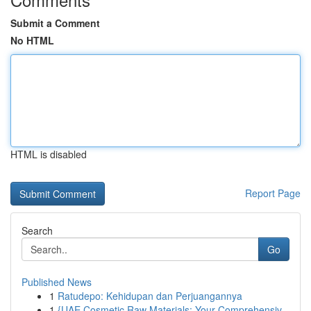
Submit a Comment
No HTML
HTML is disabled
Report Page
Search
Go
Published News
1
Ratudepo: Kehidupan dan Perjuangannya
1
{UAE Cosmetic Raw Materials: Your Comprehensiv...