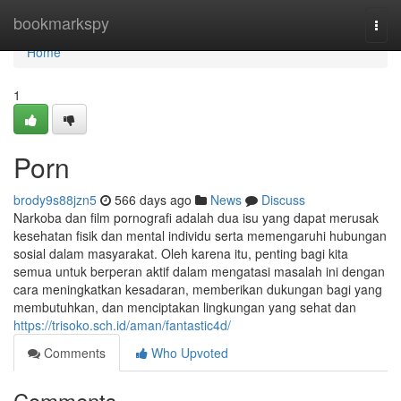
Home
bookmarkspy
Togg
navi
Home
1
Porn
brody9s88jzn5
566 days ago
News
Discuss
Narkoba dan film pornografi adalah dua isu yang dapat merusak
kesehatan fisik dan mental individu serta memengaruhi hubungan
sosial dalam masyarakat. Oleh karena itu, penting bagi kita
semua untuk berperan aktif dalam mengatasi masalah ini dengan
cara meningkatkan kesadaran, memberikan dukungan bagi yang
membutuhkan, dan menciptakan lingkungan yang sehat dan
https://trisoko.sch.id/aman/fantastic4d/
Comments
Who Upvoted
Comments