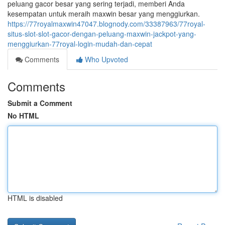
peluang gacor besar yang sering terjadi, memberi Anda
kesempatan untuk meraih maxwin besar yang menggiurkan.
https://77royalmaxwin47047.blognody.com/33387963/77royal-
situs-slot-slot-gacor-dengan-peluang-maxwin-jackpot-yang-
menggiurkan-77royal-login-mudah-dan-cepat
Comments
Who Upvoted
Comments
Submit a Comment
No HTML
HTML is disabled