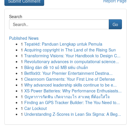
Report Page
Search
Go
Published News
1
Tepat4d: Panduan Lengkap untuk Pemula
1
Acquiring copyright in The Land of the Rising Sun
1
Transforming Visions: Your Handbook to Design C...
1
Revolutionary advances in computational science...
1
Bảng dàn đề 10 số MB siêu chuẩn
1
Betflix93: Your Premier Entertainment Destina...
1
Cleanroom Garments: Your First Line of Defense
1
Why advanced leadership skills continue to be e...
1
XS Power Batteries: Why Performance Enthusiasts...
1
ปัญหาการกัดฟัน เกิดจากอะไร สาเหตุ ที่ต้องใส่ใจ
1
Finding an GPS Tracker Builder: The You Need to...
1
Car Lockout
1
Understanding Z-Scores in Lean Six Sigma: A Beg...