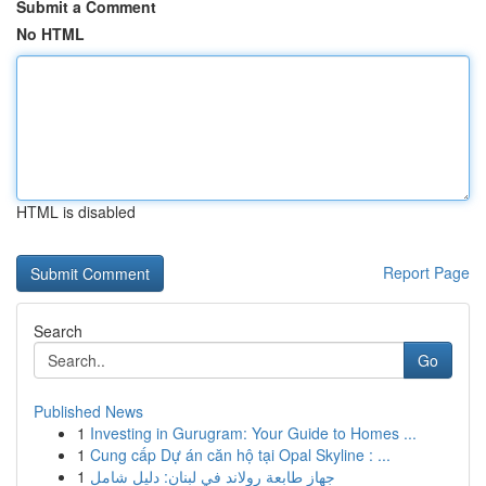
Submit a Comment
No HTML
HTML is disabled
Report Page
Search
Go
Published News
1
Investing in Gurugram: Your Guide to Homes ...
1
Cung cấp Dự án căn hộ tại Opal Skyline : ...
1
جهاز طابعة رولاند في لبنان: دليل شامل