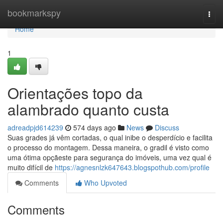
Home
bookmarkspy
Togg
navi
Home
1
Orientações topo da
alambrado quanto custa
adreadpjd614239
574 days ago
News
Discuss
Suas grades já vêm cortadas, o qual inibe o desperdício e facilita
o processo do montagem. Dessa maneira, o gradil é visto como
uma ótima opçãeste para segurança do imóveis, uma vez qual é
muito difícil de
https://agnesnlzk647643.blogspothub.com/profile
Comments
Who Upvoted
Comments