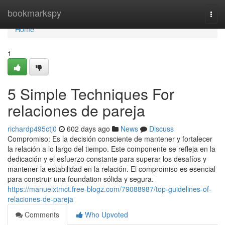
Home
bookmarkspy
Togg
navi
Home
1
5 Simple Techniques For
relaciones de pareja
richardp495ctj0
602 days ago
News
Discuss
Compromiso: Es la decisión consciente de mantener y fortalecer
la relación a lo largo del tiempo. Este componente se refleja en la
dedicación y el esfuerzo constante para superar los desafíos y
mantener la estabilidad en la relación. El compromiso es esencial
para construir una foundation sólida y segura.
https://manuelxtmct.free-blogz.com/79088987/top-guidelines-of-
relaciones-de-pareja
Comments
Who Upvoted