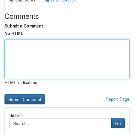
Comments
Submit a Comment
No HTML
HTML is disabled
Report Page
Search
Go