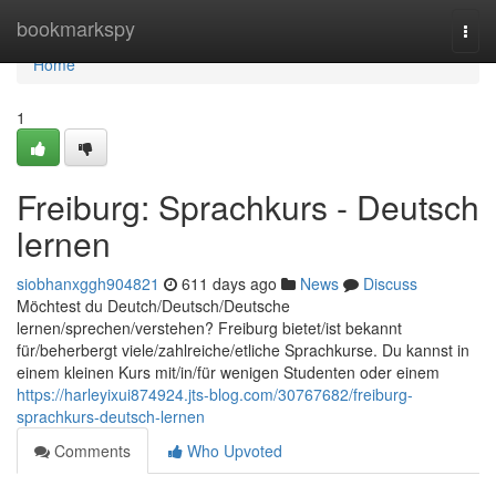
Home
bookmarkspy
Togg
navi
Home
1
Freiburg: Sprachkurs - Deutsch
lernen
siobhanxggh904821
611 days ago
News
Discuss
Möchtest du Deutch/Deutsch/Deutsche
lernen/sprechen/verstehen? Freiburg bietet/ist bekannt
für/beherbergt viele/zahlreiche/etliche Sprachkurse. Du kannst in
einem kleinen Kurs mit/in/für wenigen Studenten oder einem
https://harleyixui874924.jts-blog.com/30767682/freiburg-
sprachkurs-deutsch-lernen
Comments
Who Upvoted