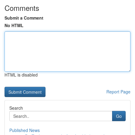
Comments
Submit a Comment
No HTML
HTML is disabled
Report Page
Search
Go
Published News