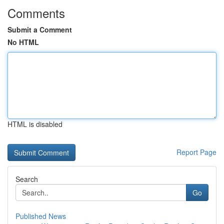
Comments
Submit a Comment
No HTML
HTML is disabled
Report Page
Search
Go
Published News