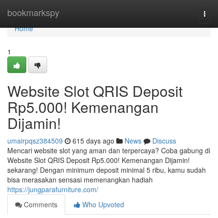
Home
bookmarkspy
Togg
navi
Home
1
Website Slot QRIS Deposit
Rp5.000! Kemenangan
Dijamin!
umairpqsz384509
615 days ago
News
Discuss
Mencari website slot yang aman dan terpercaya? Coba gabung di
Website Slot QRIS Deposit Rp5.000! Kemenangan Dijamin!
sekarang! Dengan minimum deposit minimal 5 ribu, kamu sudah
bisa merasakan sensasi memenangkan hadiah
https://jungparafurniture.com/
Comments
Who Upvoted