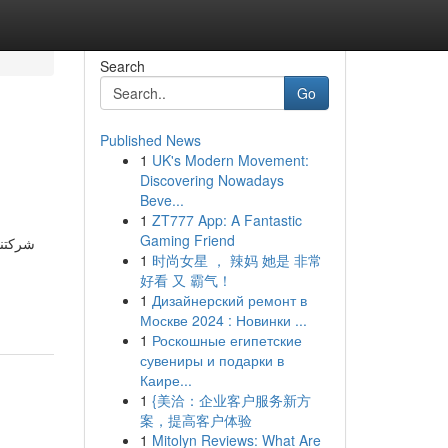
Search
Go
Published News
1
UK's Modern Movement:
Discovering Nowadays
Beve...
1
ZT777 App: A Fantastic
Gaming Friend
شركتنا 
1
时尚女星 ， 辣妈 她是 非常
好看 又 霸气！
1
Дизайнерский ремонт в
Москве 2024 : Новинки ...
1
Роскошные египетские
сувениры и подарки в
Каире...
1
{美洽：企业客户服务新方
案，提高客户体验
1
Mitolyn Reviews: What Are