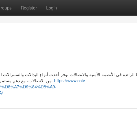
roups
Register
Login
الرائدة في الأنظمة الأمنية والاتصالات توفر أحدث أنواع البدالات والسنترالات ال
من الاتصالات، مع دعم مستمر وخدمة عملاء متوفرة على مدار الساعة لتلبية كل الاحتياجات.
https://www.cctv-
F%D8%A7%D9%84%D8%A9-
A/