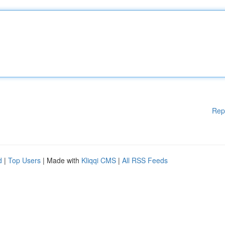
Rep
d
|
Top Users
| Made with
Kliqqi CMS
|
All RSS Feeds