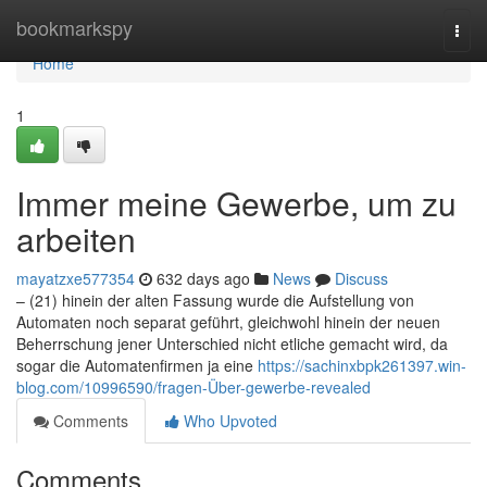
Home
bookmarkspy
Togg
navi
Home
1
Immer meine Gewerbe, um zu
arbeiten
mayatzxe577354
632 days ago
News
Discuss
– (21) hinein der alten Fassung wurde die Aufstellung von
Automaten noch separat geführt, gleichwohl hinein der neuen
Beherrschung jener Unterschied nicht etliche gemacht wird, da
sogar die Automatenfirmen ja eine
https://sachinxbpk261397.win-
blog.com/10996590/fragen-Über-gewerbe-revealed
Comments
Who Upvoted
Comments