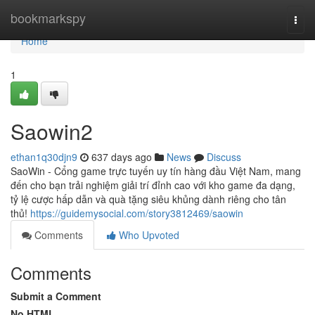
Home
bookmarkspy
Togg
navi
Home
1
Saowin2
ethan1q30djn9
637 days ago
News
Discuss
SaoWin - Cổng game trực tuyến uy tín hàng đầu Việt Nam, mang
đến cho bạn trải nghiệm giải trí đỉnh cao với kho game đa dạng,
tỷ lệ cược hấp dẫn và quà tặng siêu khủng dành riêng cho tân
thủ!
https://guidemysocial.com/story3812469/saowin
Comments
Who Upvoted
Comments
Submit a Comment
No HTML